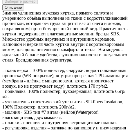
Выберите размер
Описание
Зимняя удлиненная мужская куртка, прямого силуэта и
умеренного объёма выполнена из ткани с водоотталкивающей
пропиткой, которая без труда защитит вас от снега и дождя,
сохраняя комфорт и безупречный внешний вид. Практичность
куртки подчеркивают влагозащитные молнии бренда SBS.
Множество удобных наружных и внутренних карманов.
Капюшон и верхняя часть куртки внутри с коротковорсовым
мехом, для дополнительного комфорта и тепла. Эта модель -
идеальный баланс удобства, функциональности и актуального
стиля. Брендированная фурнитура.
- ткань верха - 100% полиэстер, снаружи: водоотталкивающая
пропитка (WR покрытие), внутри: прозрачная TPU-ламинация
(мембрана - плёнка с микропорами, которая пропускает
воздух, но не пропускает воду), плотность 170 гр/м2.
- подкладка -100% полиэстер, пуходержащая, плотность 65гр/
м2.
- утеплитель - синтетический утеплитель Silkfibers Insulation,
100% Полиэстер, плотность 200г/м2.
- молния - SBS тип #7 витая (нейлон)Waterproof,
влагозащитная, двухзамковая.
- планки - внешняя и внутренняя ветрозащитные планки.
- регулировка изделия – затяжка по капюшону и низу изделия