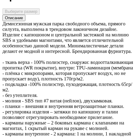
Выберите размер
Описание
Демисезонная мужская парка свободного объема, прямого
силуэта, выполнена в трендовом лаконичном дизайне.
Изделие с капюшоном и центральной застежкой на молнию
SBS и удобными магнитами, что является отличительной
особенностью данной модели. Минималистичные детали
делают ее модной и интересной. Брендированная фурнитура.
- ткань верха - 100% полиэстер, снаружи: водоотталкивающая
пропитка (WR покрытие), внутри: TPU-ламинация (мембрана
- плёнка с микропорами, которая пропускает воздух, но не
пропускает воду), плотность 170гр/м2.
- подкладка -100% полиэстер, пуходержащая, плотность 65гр/
м2.
- без утеплителя.
- молния - SBS тип #7 витая (нейлон), двухзамковая.
- планки – внешняя и внутренняя ветрозащитные планки.
- регулировка изделия – затяжки по капюшону и талии
позволяют отрегулировать необходимое прилегание.
- карманы наружные – 2 боковых кармана с клапанами на
магнитах, 1 скрытый карман на рукаве с молнией.
- карманы внутренние - 2 кармана: 1 на молнии, 1 накладной