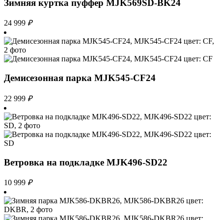
Зимняя куртка пуффер MJK569SD-BK24
24 999
₽
Демисезонная парка MJK545-CF24
22 999
₽
Ветровка на подкладке MJK496-SD22
10 999
₽