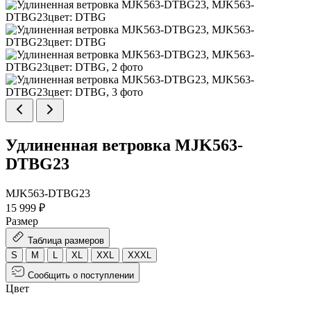
Удлиненная ветровка MJK563-
DTBG23
MJK563-DTBG23
15 999 ₽
Размер
Таблица размеров
S
M
L
XL
XXL
XXXL
Сообщить о поступлении
Цвет