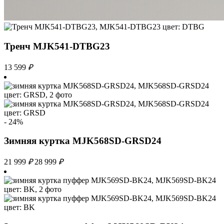
Тренч MJK541-DTBG23
13 599
₽
- 24%
Зимняя куртка MJK568SD-GRSD24
21 999
₽
28 999
₽