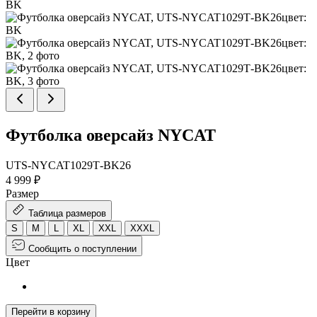
Футболка оверсайз NYCAT
UTS-NYCAT1029Т-BK26
4 999 ₽
Размер
Таблица размеров
S
M
L
XL
XXL
XXXL
Сообщить о поступлении
Цвет
Перейти в корзину