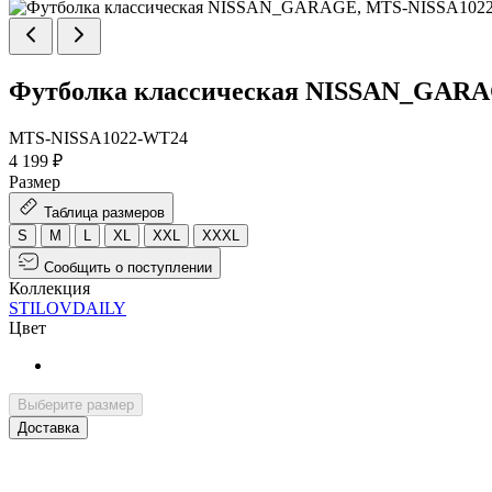
Футболка классическая NISSAN_GAR
MTS-NISSA1022-WT24
4 199 ₽
Размер
Таблица размеров
S
M
L
XL
XXL
XXXL
Сообщить о поступлении
Коллекция
STILOVDAILY
Цвет
Выберите размер
Доставка