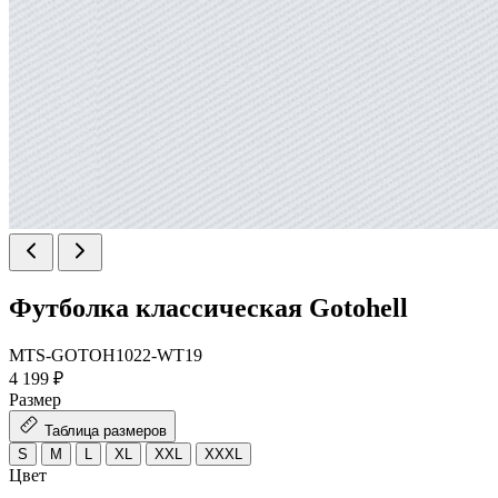
Футболка классическая Gotohell
MTS-GOTOH1022-WT19
4 199 ₽
Размер
Таблица размеров
S
M
L
XL
XXL
XXXL
Цвет