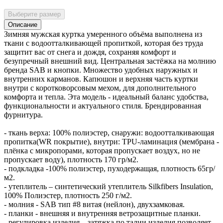
Выберите размер
Описание
Зимняя мужская куртка умеренного объёма выполнена из
ткани с водоотталкивающей пропиткой, которая без труда
защитит вас от снега и дождя, сохраняя комфорт и
безупречный внешний вид. Центральная застёжка на молнию
бренда SAB и кнопки. Множество удобных наружных и
внутренних карманов. Капюшон и верхняя часть куртки
внутри с коротковорсовым мехом, для дополнительного
комфорта и тепла. Эта модель - идеальный баланс удобства,
функциональности и актуального стиля. Брендированная
фурнитура.
- ткань верха: 100% полиэстер, снаружи: водоотталкивающая
пропитка(WR покрытие), внутри: TPU-ламинация (мембрана -
плёнка с микропорами, которая пропускает воздух, но не
пропускает воду), плотность 170 гр/м2.
- подкладка -100% полиэстер, пуходержащая, плотность 65гр/
м2.
- утеплитель – синтетический утеплитель Silkfibers Insulation,
100% Полиэстер, плотность 250 г/м2.
- молния - SAB тип #8 витая (нейлон), двухзамковая.
- планки - внешняя и внутренняя ветрозащитные планки.
- регулировка изделия – затяжка по талии изделия позволяет