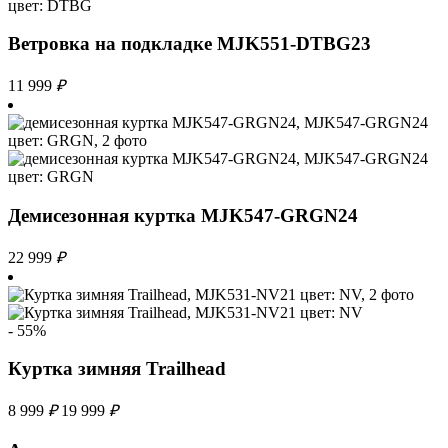
Ветровка на подкладке MJK551-DTBG23
11 999
₽
Демисезонная куртка MJK547-GRGN24
22 999
₽
- 55%
Куртка зимняя Trailhead
8 999
₽
19 999
₽