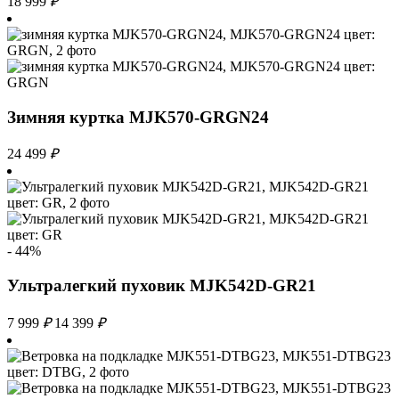
18 999
₽
Зимняя куртка MJK570-GRGN24
24 499
₽
- 44%
Ультралегкий пуховик MJK542D-GR21
7 999
₽
14 399
₽