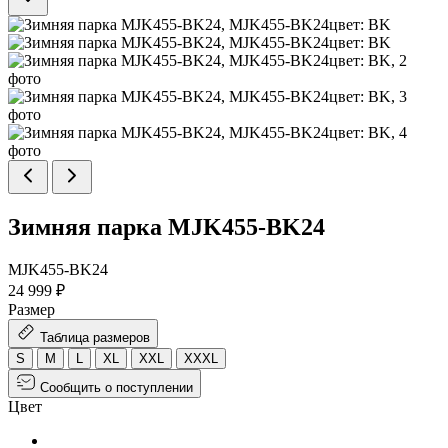
Зимняя парка MJK455-BK24
MJK455-BK24
24 999 ₽
Размер
Таблица размеров
S
M
L
XL
XXL
XXXL
Сообщить о поступлении
Цвет