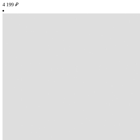
4 199
₽