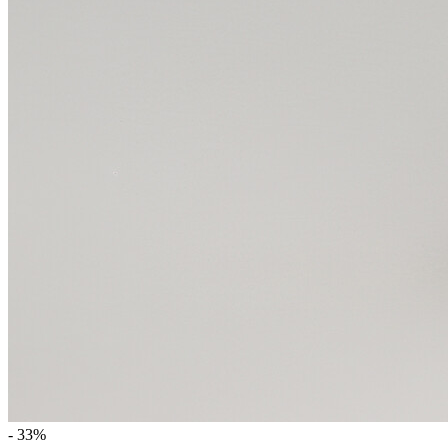
- 33%