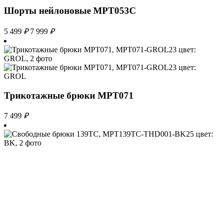
Шорты нейлоновые MPT053С
5 499
₽
7 999
₽
Трикотажные брюки MPT071
7 499
₽