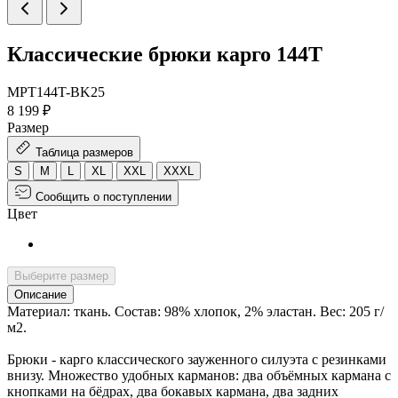
Классические брюки карго 144T
MPT144T-BK25
8 199 ₽
Размер
Таблица размеров
S
M
L
XL
XXL
XXXL
Сообщить о поступлении
Цвет
Выберите размер
Описание
Материал: ткань. Состав: 98% хлопок, 2% эластан. Вес: 205 г/
м2.
Брюки - карго классического зауженного силуэта с резинками
внизу. Множество удобных карманов: два объёмных кармана с
кнопками на бёдрах, два бокавых кармана, два задних