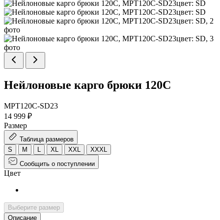
Нейлоновые карго брюки 120С
MPT120C-SD23
14 999 ₽
Размер
Таблица размеров
S
M
L
XL
XXL
XXXL
Сообщить о поступлении
Цвет
Выберите размер
Описание